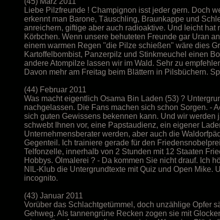
(45) März 2011
Liebe Pilzfreunde ! Champignon isst jeder gern. Doch 
erkennt man Barone, Täuschling, Braunkappe und Schle
anreichern, giftige aber auch radioaktive. Und leicht h
Körbchen. Wenn unsere behuteten Freunde gar Uran anr
einem warmen Regen "die Pilze schießen" wäre dies Gru
Kartoffelbombist, Panzerpilz und Stinkmeuchel einen Bo
andere Atompilze lassen wir im Wald. Sehr zu empfehlen
Davon mehr am Freitag beim Blättern in Pilsbüchern. S
(44) Februar 2011
Was macht eigentlich Osama Bin Laden (53) ? Untergrun
nachgelassen. Die Fans machen sich schon Sorgen. - A
sich guten Gewissens bekennen kann. Und wir werden ja a
schwebt Ihnen vor, eine Papstaudienz, ein eigener Laden 
Unternehmensberater werden, aber auch die Waldorfpädago
Gegenteil. Ich trainiere gerade für den Friedensnobelpre
Telfonzelle, innerhalb von 2 Stunden mit 12 Staaten Fri
Hobbys. Ölmalerei ? - Da kommen Sie nicht drauf. Ich hö
NIL-Klub die Untergrundtexte mit Quiz und Open Mike. Und
incognito.
(43) Januar 2011
Vorüber das Schlachtgetümmel, doch unzählige Opfer s
Gehweg. Als tannengrüne Recken zogen sie mit Glocken 