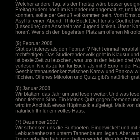
Welcher andere Tag, als der Freitag wäre besser geeign
Freitag zudem noch im Kalender rot angemalt ist, und fol
konnten, sollte der Genuß vollkommen sein. Vom Ernst d
Asyl für einen Abend. Thilo Bock (Dichter als Goethe) w
(Lesedüne) den Anschein von Jugendlichkeit. Unser Karfr
hören'. Wer sich den begehrten Platz am offenen Mikrofo
(9) Februar 2008
Gibt es tristeres als den Februar ? Nicht einmal herabfa
rechtfertigen. Das Studierendenvolk geht in Klausur und
ist beste Zeit zu lauschen, was uns in den letzten drei 
vorlesen. Nichts zu tun für Euch, als mit 3 Euro in der 
Geschichtenausdenker zwischen Karow und Pankow wird
flüchten. Offenes Mikrofon und Quizz gibt's natürlich grat
(8) Januar 2008
Wir blättern das Jahr um und lesen weiter. Und was lesen
ohne tieferen Sinn. Ein kleines Quiz gegen Demenz und e
wird im Anchluß etwas Hüpfmusik aufgelegt. Maik von de
natürlich Ihr für ein volles Haus.
(7) Dezember 2007
Wir schenken uns die Surfpoeten. Eingewickelt und mit 
Lebkuchenherzen unterm Tannenbaum liegen. Aber auch E
Treue gehalten habt oder halten werdet. Wer drei Euro ü