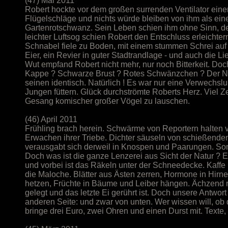
(47) Mai 2011
Robert hockte vor dem großen surrenden Ventilator einer
Flügelschläge und nichts würde bleiben von ihm als ei
Gartenrotschwanz. Sein Leben schien ihm ohne Sinn, de
leichter Luftsog schien Robert den Entschluss erleichter
Schnabel fiele zu Boden, mit einem stummen Schrei auf d
Eier, ein Revier in guter Stadtrandlage - und auch die Li
Wut empfand Robert nicht mehr, nur noch Bitterkeit. Do
Kappe ? Schwarze Brust ? Rotes Schwänzchen ? Der Ne
seinen identisch. Natürlich ! Es war nur eine Verwechslu
Jungen füttern. Glück durchströmte Roberts Herz. Viel Z
Gesang komischer großer Vögel zu lauschen.
(46) April 2011
Frühling brach herein. Schwärme von Reportern halten 
Erwachen ihrer Triebe. Dichter säuseln von schießende
verausgabt sich derweil in Knospen und Paarungen. Son
Doch was ist die ganze Lenzerei aus Sicht der Natur ? Erwa
und vorbei ist das Räkeln unter der Schneedecke. Kaffe
die Maloche. Blätter aus Ästen zerren, Hormone in Hir
hetzen, Früchte in Bäume und Leiber hängen. Ächzend roti
gelegt und das letzte Ei gerührt ist. Doch unsere Antwort
anderen Seite: und zwar von unten. Wer wissen will, ob
bringe drei Euro, zwei Ohren und einen Durst mit. Texte,