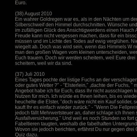
Euro.
(38) August 2010
Ein wahrer Goldregen war es, als in den Nächten um de
Silberschweif den Himmel durchschnitten. Wünsche und
im zufälligen Glück des Ansichtigwerdens einen Hauch 
Freude kann nicht vergessen machen, dass für ein biss
müssen und im Lichte des Todes auf ewig verglühen. Ni
wiegelt ab. Doch was wird sein, wenn das Himmels W nur 
man den großen Wagen vom kleinen unterscheiden, wenn 
Euch trauern. Doch wir werden scheitern, weil Eure drei 
scheitern, weil wir da sind.
(37) Juli 2010
Eines Tages pochte der listige Fuchs an der verschlagene
oder gutes Wetter ?" - "Elsterlein," ,dachte der Fuchs, " 
Angebot habe ich für Euch, dass Ihr nicht ausschlagen 
Nutzen für mich. Ich würde es Ihnen leihen, bis es wieder
heuchelte die Elster, "doch wäre nicht ein Kauf solider
kauft Ihr es einfach wieder zurück." - "Wenn Die Fellpr
jedoch fällt Mehrwertsteuer an, daher schlage ich Ihnen s
Ausfallversicherung." Und weil es noch Stunden so fort g
Fabeltieren taugten, weshalb die fabelhaften Untergrun
Wovon sie jedoch berichten, erfährst Du nur gegen drei
Quiz dazu.