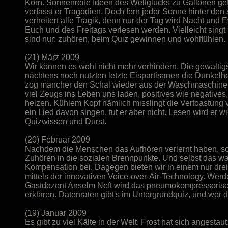
Korn. Sonnenreife Ideen des Weltglücks zu Gallonen gefü
verfasst er Tragödien. Doch fern jeder Sonne hinter de
verheitert alle Tragik, denn nur der Tag wird Nacht und E
Euch und des Freitags verlesen werden. Vielleicht singt 
sind nur: zuhören, beim Quiz gewinnen und wohlfühlen. (
(21) März 2009
Wir können es wohl nicht mehr verhindern. Die gewaltig
nächtens noch nutzten letzte Eispartisanen die Dunkelhe
zog mancher den Schal wieder aus der Waschmaschine.
viel Zeugs ins Leben uns laden, positives wie negative
heizen. Kühlem Kopf nämlich misslingt die Vertoastung 
ein Lied davon singen, tut er aber nicht. Lesen wird er w
Quizwissen und Durst.
(20) Februar 2009
Nachdem die Menschen das Aufhören verlernt haben, so 
Zuhören in die sozialen Brennpunkte. Und selbst das 
Kompensation bei. Dagegen bieten wir in einem nur dre
mittels der innovativen Voice-over-Air-Technology. We
Gastdozent Anselm Neft wird das pneumokompressorische
erklären. Datenraten gibt's im Untergrundquiz, und wer d
(19) Januar 2009
Es gibt zu viel Kälte in der Welt. Frost hat sich angestau