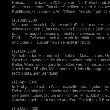
Potsdam steht dazu ab 20:30 Uhr der NIL-Keller bereit. I
ablesen und einen Film über Satelliten zeigen. Aus zuve
Kühlflüssigkeit sprudeln. Am "Offenen Mikrofon" gibt e
(13) Juni 2008
Was bedeuten solche Wörter wie Fußball, Tor oder Absei
schwarzes Loch ? Was bewirkt ein Eckstoß aus Sicht der
das alles möglicherweise gar nicht mehr wissen wollen. 
Fußballs. Zwischendurch feiern wir Jahrbiläum und fre
und Oden. (!!! ausnahmsweise nicht im NIL !!!)
(12) Mai 2008
Wir lieben den Mai und sicher liebt der Mai auch uns. Un
Geschichtenvorleser, die wir alle nacheinander zu uns 
Keller. Wenn wir sie ganz lieb bitten, wird sie uns aus d
Auch Konrad Endler, Mira Jones und Jobst liebäugeln mi
krofon mit Euren Beiträgen.
(11) April 2008
Im Frühjahr, so haben Wissenschaftler herausgefunden, 
Reize. Als mögliche Ursache wird das Absetzten von Pud
geeigneten Lesegast, um uns (Konrad, Mira, Jobst) am 1
Antworten geben. Ihr werdet uns Euer Ohr leihen, 3 Eur
(10) März 2008