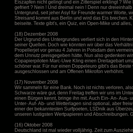
Eiszapfen nicht gelingt und ein Zitterspiel erklingt ? 
gefriert ? Nein ! Und dreimal nein ! Denn nur dreieinha
Untergrund, seit jeher Asyl für Freunde warmer Worte, 
Streisand kommt aus Berlin und wird das Eis brechen. 
beiseite. Texte gibt's, ein Quiz, ein Open-Mike und alle
(18) Dezember 2008
Der Urgrund des Untergrundes verliert sich in den Hint
seiner Quellen. Doch wie könnten wir über das Verhältnis 
Propellerjet vor genau 4 Jahren in Potsdam den vermein
dem Unnutz preisgegeben hätte. Nun also gedenken wir
Copapierpiloten Marc-Uwe Kling einen Dreitagebart umz
schöner war. Für nur einen Doppeleuro gibt's das Beste
ausgeschlossen und am Offenen Mikrofon verhöhnt.
(17) November 2008
Wir sammeln für eine Bank. Noch ist nichts verloren, als
Schwarze wäre gut, denn Freitag treffen wir uns im Unte
einen Bürgen kennt, bringe ihn mit. Auch Ein- An- Aus-
Unter- Auf- Ab- und Wetterlagen sind optional, aber freiwi
einer der bekanntesten Surfpoeten, LSDnik aus Überze
unseren lustigsten Wertpapieren und Abschreibungen. 
(16) Oktober 2008
Deutschland ist mal wieder volljährig. Zeit zum Auszieh