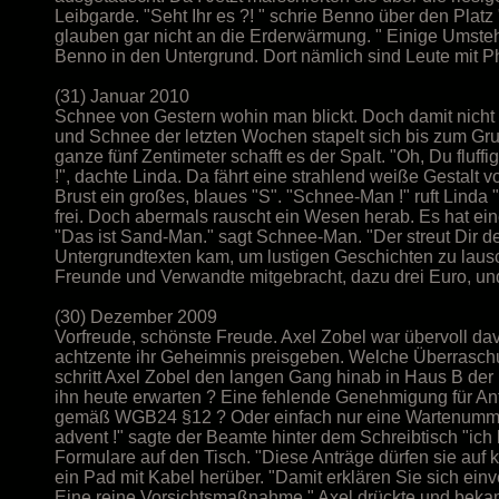
Leibgarde. "Seht Ihr es ?! " schrie Benno über den Platz
glauben gar nicht an die Erderwärmung. " Einige Umsteh
Benno in den Untergrund. Dort nämlich sind Leute mit Ph
(31) Januar 2010
Schnee von Gestern wohin man blickt. Doch damit nicht
und Schnee der letzten Wochen stapelt sich bis zum Gru
ganze fünf Zentimeter schafft es der Spalt. "Oh, Du fluffig
!", dachte Linda. Da fährt eine strahlend weiße Gesta
Brust ein großes, blaues "S". "Schnee-Man !" ruft Lind
frei. Doch abermals rauscht ein Wesen herab. Es hat ei
"Das ist Sand-Man." sagt Schnee-Man. "Der streut Dir d
Untergrundtexten kam, um lustigen Geschichten zu lausc
Freunde und Verwandte mitgebracht, dazu drei Euro, u
(30) Dezember 2009
Vorfreude, schönste Freude. Axel Zobel war übervoll davo
achtzente ihr Geheimnis preisgeben. Welche Überraschun
schritt Axel Zobel den langen Gang hinab in Haus B der
ihn heute erwarten ? Eine fehlende Genehmigung für An
gemäß WGB24 §12 ? Oder einfach nur eine Wartenummer ?
advent !" sagte der Beamte hinter dem Schreibtisch "ich 
Formulare auf den Tisch. "Diese Anträge dürfen sie auf ke
ein Pad mit Kabel herüber. "Damit erklären Sie sich ei
Eine reine Vorsichtsmaßnahme." Axel drückte und bekam e