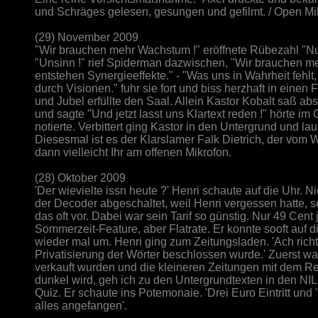
und Schräges gelesen, gesungen und gefilmt. / Open Mike /
(29) November 2009
"Wir brauchen mehr Wachstum !" eröffnete Rübezahl "Nu
"Unsinn !" rief Spiderman dazwischen, "Wir brauchen meh
entstehen Synergieeffekte." - "Was uns in Wahrheit fehlt,
durch Visionen." fuhr sie fort und biss herzhaft in eine
und Jubel erfüllte den Saal. Allein Kastor Kobalt saß a
und sagte "Und jetzt lasst uns Klartext reden !" hörte i
notierte. Verbittert ging Kastor in den Untergrund und la
Diesesmal ist es der Klarslamer Falk Dietrich, der vom 
dann vielleicht Ihr am offenen Mikrofon.
(28) Oktober 2009
'Der wievielte issn heute ?' Henri schaute auf die Uhr. N
der Decoder abgeschaltet, weil Henri vergessen hatte, s
das oft vor. Dabei war sein Tarif so günstig. Nur 49 Ce
Sommerzeit-Feature, aber Flatrate. Er konnte sooft auf 
wieder mal um. Henri ging zum Zeitungsladen. 'Ach richtig
Privatisierung der Wörter beschlossen wurde.' Zuerst war
verkauft wurden und die kleineren Zeitungen mit dem Re
dunkel wird, geh ich zu den Untergrundtexten in den NIL
Quiz. Er schaute ins Potemonaie. 'Drei Euro Eintritt und 'n
alles angefangen'.