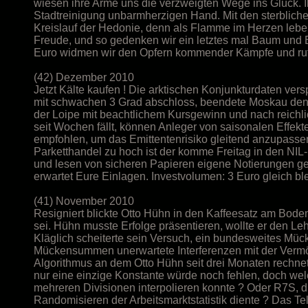
wiesen ihre Arme uns die verzweigten Wege ins Glück. 
Stadtreinigung unbarmherzigen Hand. Mit den sterblich
Kreislauf der Hedonie, denn als Flamme im Herzen leben 
Freude, und so gedenken wir ein letztes mal Baum und 
Euro widmen wir den Opfern kommender Kämpfe und rufen:
(42) Dezember 2010
Jetzt Kälte kaufen ! Die arktischen Konjunkturdaten ve
mit schwachen 3 Grad abschloss, beendete Moskau den Ge
der Loipe mit beachtlichem Kursgewinn und nach reichl
seit Wochen fällt, können Anleger von saisonalen Effekt
empfohlen, um das Emittentenrisiko gleitend anzupassen
Parketthandel zu hoch ist der komme Freitag in den NIL
und lesen von sicheren Papieren eigene Notierungen ge
erwartet Eure Einlagen. Investvolumen: 3 Euro gleich bl
(41) November 2010
Resigniert blickte Otto Hühn in den Kaffeesatz am Bode
sei. Hühn musste Erfolge präsentieren, wollte er den Leh
Kläglich scheiterte sein Versuch, ein bundesweites Mü
Mückensummen unerwartete Interferenzen mit der Vermög
Algorithmus an dem Otto Hühn seit drei Monaten rechnet
nur eine einzige Konstante würde noch fehlen, doch wel
mehreren Divisionen interpolieren konnte ? Oder R7S, 
Randomisieren der Arbeitsmarktstatistik diente ? Das Te