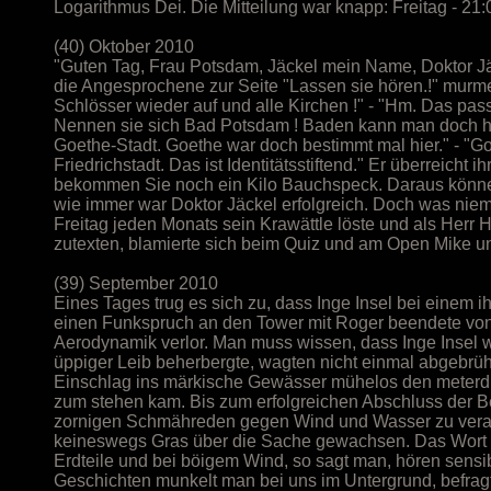
Logarithmus Dei. Die Mitteilung war knapp: Freitag - 21:
(40) Oktober 2010
"Guten Tag, Frau Potsdam, Jäckel mein Name, Doktor Jäck
die Angesprochene zur Seite "Lassen sie hören.!" murme
Schlösser wieder auf und alle Kirchen !" - "Hm. Das pas
Nennen sie sich Bad Potsdam ! Baden kann man doch hi
Goethe-Stadt. Goethe war doch bestimmt mal hier." - "Goe
Friedrichstadt. Das ist Identitätsstiftend." Er überreicht i
bekommen Sie noch ein Kilo Bauchspeck. Daraus können s
wie immer war Doktor Jäckel erfolgreich. Doch was niema
Freitag jeden Monats sein Krawättle löste und als Herr He
zutexten, blamierte sich beim Quiz und am Open Mike un
(39) September 2010
Eines Tages trug es sich zu, dass Inge Insel bei einem 
einen Funkspruch an den Tower mit Roger beendete von e
Aerodynamik verlor. Man muss wissen, dass Inge Insel w
üppiger Leib beherbergte, wagten nicht einmal abgebrüh
Einschlag ins märkische Gewässer mühelos den meterdi
zum stehen kam. Bis zum erfolgreichen Abschluss der B
zornigen Schmähreden gegen Wind und Wasser zu verarb
keineswegs Gras über die Sache gewachsen. Das Wort In
Erdteile und bei böigem Wind, so sagt man, hören sensi
Geschichten munkelt man bei uns im Untergrund, befragt