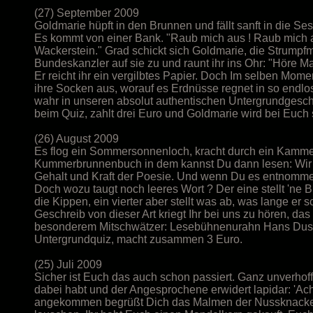
(27) September 2009
Goldmarie hüpft in den Brunnen und fällt sanft in die Se
Es kommt von einer Bank. "Raub mich aus ! Raub mich aus
Wackerstein." Grad schickt sich Goldmarie, die Strumpfma
Bundeskanzler auf sie zu und raunt ihr ins Ohr: "Höre Mar
Er reicht ihr ein vergilbtes Papier. Doch Im selben Mome
ihre Socken aus, worauf es Erdnüsse regnet in so endlos
wahr in unseren absolut authentischen Untergrundgeschi
beim Quiz, zahlt drei Euro und Goldmarie wird bei Euch 
(26) August 2009
Es flog ein Sommersonnenloch, kracht durch ein Kammer
Kummerbrunnenbuch in dem kannst Du dann lesen: Wir s
Gehalt und Kraft der Poesie. Und wenn Du es entnommen 
Doch wozu taugt noch leeres Wort ? Der eine stellt 'ne Bl
die Kippen, ein vierter aber stellt was ab, was lange er sc
Geschreib von dieser Art kriegt Ihr bei uns zu hören, da
besonderem Mitschwätzer: Lesebühnenurahn Hans Dusch
Untergrundquiz, macht zusammen 3 Euro.
(25) Juli 2009
Sicher ist Euch das auch schon passiert. Ganz unverhofft
dabei habt und der Angesprochene erwidert lapidar: 'A
angekommen begrüßt Dich das Malmen der Nussknacke