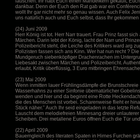
lauschen. Ihr habt Euch einen Mandelkern gekauft, Euch
dankbar. Denn der Euch den Rat gab war ein Conférencie
wollt Ihr gar nicht mehr so genau wissen. Auch Felix Je
uns natürlich auch und Euch selbst, dass Ihr gekommen 
(24) Juni 2009
Herr König ist tot. Herr Narr trauert. Frau Prinz fasst si
Märchen. Darin lebt der König, lacht der Narr und Prinze
Polizeibericht steht, die Leiche des Kritikers ward arg zuge
Polizisten fassen sich ans Kinn. Wer hat nun recht ? Di
Mundgeruch siebenköpfiger Drachenrachen im Untergrunds
Liebesakt zwischen Märchen und Polizeibericht. Authenti
erlaubt, Kritik überflüssig, 3 Euro mitbringen Ehrensac
(23) Mai 2009
Wenn inmitten lauer Frühlingsdämpfe die Brunstschrei
Wasserhahns zu einer Sinfonie übernatürlicher Gobelin
wenden und hier und da beginnt eine Rotte Heckendachse 
die des Menschen ist vorbei. Scharenweise flieht er hin
Stück näher." Auch Ihr seid eingeladen in das letzte Ref
Lauscht dem melodiefreien Minnesang dreier unlauter
Scheiben. Drei metallene Euros öffnen Euch die Tür und
(22) April 2009
Bauerngleich des literaten Spaten in Hirnes Furchen gr