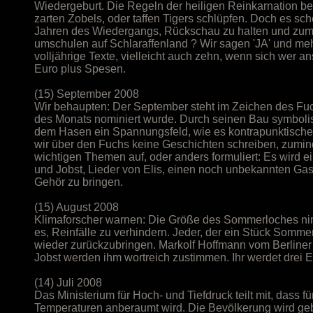
Wiedergeburt. Die Regeln der heiligen Reinkarnation besa
zarten Zobels, oder taffen Tigers schlüpfen. Doch es s
Jahren des Wiedergangs, Rückschau zu halten und zum Ar
umschulen auf Schlaraffenland ? Wir sagen 'JA' und me
volljährige Texte, vielleicht auch zehn, wenn sich wer an
Euro plus Spesen.
(15) September 2008
Wir behaupten: Der September steht im Zeichen des Fuchs
des Monats nominiert wurde. Durch seinen Bau symbolisi
dem Hasen ein Spannungsfeld, wie es kontrapunktischer 
wir über den Fuchs keine Geschichten schreiben, zuminde
wichtigen Themen auf, oder anders formuliert: Es wird ein
und Jobst, Lieder von Elis, einen noch unbekannten Gast
Gehör zu bringen.
(15) August 2008
Klimaforscher warnen: Die Größe des Sommerloches nimm
es, Reinfälle zu verhindern. Jeder, der ein Stück Som
wieder zurückzubringen. Markolf Hoffmann vom Berliner
Jobst werden ihm wortreich zustimmen. Ihr werdet drei 
(14) Juli 2008
Das Ministerium für Hoch- und Tiefdruck teilt mit, dass f
Temperaturen anberaumt wird. Die Bevölkerung wird gebe