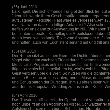
(36) Juni 2010
Es klingelt. Die sich öffnende Tür gibt den Blick frei auf
"denn ich werde ihren Geschirrspülautomaten reparieren.
aufzustehen." - Richtig ! Fast wäre es vergessen. Am 17.
mal. Na, wenn das kein triftiger Anlass ist ? Also schnel
treffen wir uns dann zur Auswertung im NIL. Wir haben
beim internationalen Kampftag der Arbeitslosen dabei. De
dahin lesen wir inständig Texte vom Anstand der Aufst
und hoffen, auch von Euch steht jemand auf und tritt ans
(35) Mai 2010
Der Reiher sitzt auf seinen Eiern, der Dichter über sei
Vogel wird, dem wachsen Flügel durch Dottermast ganz v
bleibt. Einst Pegasus entrissen schreibt ihre Tinte womö
flügellos schlecht himmelfahren ist, wird's wohl bis Pfi
Geist vergießt über die Welt. So nutzen wir die dichter
unser'n Blick nun auf des Untergrundes Muse, den san
und Schutzpatron der Durstigen. Ihm zu ehren lesen wir 
aus Berlins Haupstadt Wedding zu uns in den Keller. Wi
(34) April 2010
Das Theaterschiff ist leck, der Opernbus hat Verspätung 
noch unbeirrt an den Abgründen vorbei. Schwarzfahrer f
Aufstiegschancen noch bunte Schriftzüge. Nur rabensch