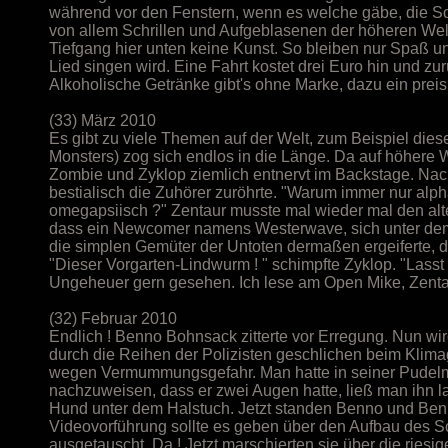
während vor den Fenstern, wenn es welche gäbe, die S
von allem Schrillen und Aufgeblasenen der höheren Welt v
Tiefgang hier unten keine Kunst. So bleiben nur Spaß und
Lied singen wird. Eine Fahrt kostet drei Euro hin und z
Alkoholische Getränke gibt's ohne Marke, dazu ein prei
(33) März 2010
Es gibt zu viele Themen auf der Welt, zum Beispiel di
Monsters) zog sich endlos in die Länge. Da auf höhere 
Zombie und Zyklop ziemlich entnervt im Backstage. Na
bestialisch die Zuhörer zuröhrte. "Warum immer nur alp
omegapsiisch ?" Zentaur musste mal wieder mal den alt
dass ein Newcomer namens Westerwave, sich unter dem 
die simplen Gemüter der Untoten dermaßen ergeiferte, d
"Dieser Vorgarten-Lindwurm ! " schimpfte Zyklop. "Lasst
Ungeheuer gern gesehen. Ich lese am Open Mike, Zenta
(32) Februar 2010
Endlich ! Benno Bohnsack zitterte vor Erregung. Nun wir
durch die Reihen der Polizisten geschlichen beim Klima
wegen Vermummungsgefahr. Man hatte in seiner Pudelm
nachzuweisen, dass er zwei Augen hatte, ließ man ihn l
Hund unter dem Halstuch. Jetzt standen Benno und Ben
Videovorführung sollte es geben über den Aufbau des 
ausgetauscht. Da ! Jetzt marschierten sie über die riesi