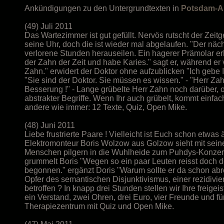
Ankündigungen zu den Untergrundtexten in
Potsdam-
(49) Juli 2011
Das Wartezimmer ist gut gefüllt. Nervös rutscht der Zeitg
seine Uhr, doch die ist wieder mal abgelaufen. "Der nächst
verlorene Stunden herauseilen. Ein hagerer Prämolar erh
der Zahn der Zeit und habe Karies." sagt er, während er
Zahn." erwidert der Doktor ohne aufzublicken "Ich gebe I
"Sie sind der Doktor. Sie müssen es wissen." - "Herr Za
Besserung !" - Lange grübelte Herr Zahn noch darüber,
abstrakter Begriffe. Wenn Ihr auch grübelt, kommt einfa
andere wie immer: 12 Texte, Quiz, Open Mike.
(48) Juni 2011
Liebe frustrierte Paare ! Vielleicht ist Euch schon etwa
Elektromonteur Boris Wolzow aus Golzow sieht mit seine
Menschen pilgern in die Wuhlheide zum Puhdys-Konzert. B
grummelt Boris "Wegen so ein paar Leuten reisst doch de
begonnen." ergänzt Doris "Warum sollte er da schon abr
Opfer des semantischen Disjunktivismus, einer rezidiv
betroffen ? In knapp drei Stunden stellen wir Ihre freig
ein Verstand, zwei Ohren, drei Euro, vier Freunde und fün
Therapiezentrum mit Quiz und Open Mike.