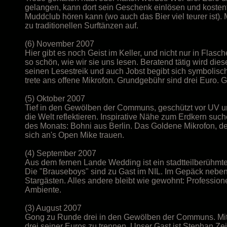
gelangen, kann dort sein Geschenk einlösen und kostenf
Muddclub hören kann (wo auch das Bier viel teurer ist). 
zu traditionellen Surftänzen auf.
(6) November 2007
Hier gibt es noch Geist im Keller, und nicht nur in Flasch
so schön, wie wir sie uns lesen. Beratend tätig wird d
seinen Lesestreik und auch Jobst begibt sich symbolisc
trete ans offene Mikrofon. Grundgebühr sind drei Euro. 
(5) Oktober 2007
Tief in den Gewölben der Communs, geschützt vor UV un
die Welt reflektieren. Inspirative Nähe zum Erdkern such
des Monats: Bohni aus Berlin. Das Goldene Mikrofon, der
sich an's Open Mike trauen.
(4) September 2007
Aus dem fernen Lande Wedding ist ein stadtteilberühm
Die "Brauseboys" sind zu Gast im NIL. Im Gepäck neben 
Stargästen. Alles andere bleibt wie gewohnt: Professi
Ambiente.
(3) August 2007
Gong zu Runde drei in den Gewölben der Communs. Mit ku
drei seiner Euros zu trennen. Unser Gast ist Stephan Z