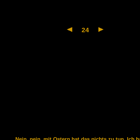
24
Nein, nein, mit Ostern hat das nichts zu tun. Ich 