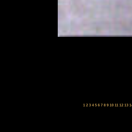
1
2
3
4
5
6
7
8
9
10
11
12
13
1